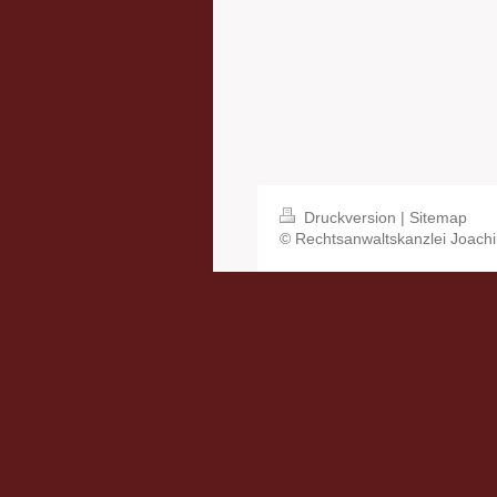
Druckversion
|
Sitemap
© Rechtsanwaltskanzlei Joach